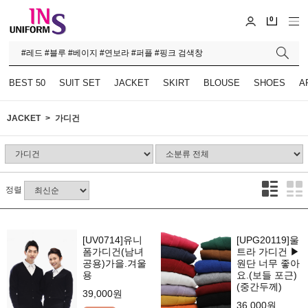
0
BEST 50
SUIT SET
JACKET
SKIRT
BLOUSE
SHOES
A
JACKET
가디건
정렬
[UV0714]유니
[UPG20119]울
폼가디건(남녀
트라 가디건 ▶
공용)가을.겨울
원단 너무 좋아
용
요.(보들 포근)
(중간두께)
39,000원
36,000원