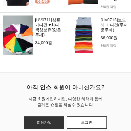
360원 적립
[UV0711]심플
[UV0715]보드
가디건 ♥최다
레 가디건(두꺼
색상보유(얇은
운두께)
두께)
36,000원
34,000원
360원 적립
아직
인스
회원이 아니신가요?
지금 회원가입하시면, 다양한 혜택과 함께
즐거운 쇼핑을 하실수 있습니다.
회원가입
로그인