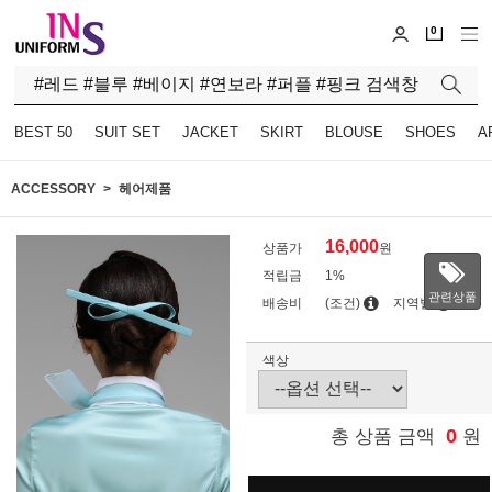
0
BEST 50
SUIT SET
JACKET
SKIRT
BLOUSE
SHOES
A
ACCESSORY
헤어제품
16,000
상품가
원
적립금
1%
관련상품
배송비
(조건)
지역별
색상
0
총 상품 금액
원