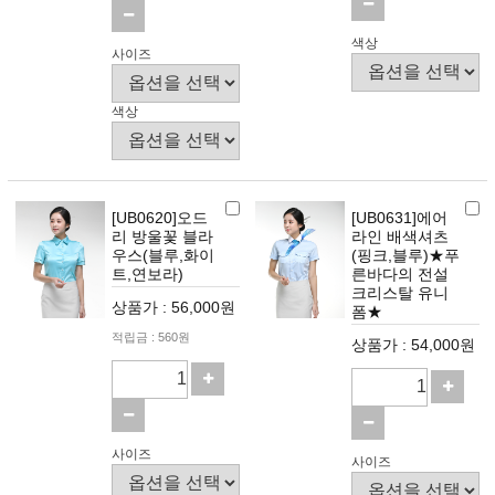
색상
사이즈
색상
[UB0620]오드
[UB0631]에어
리 방울꽃 블라
라인 배색셔츠
우스(블루,화이
(핑크,블루)★푸
트,연보라)
른바다의 전설
크리스탈 유니
상품가 : 56,000원
폼★
적립금 : 560원
상품가 : 54,000원
사이즈
사이즈