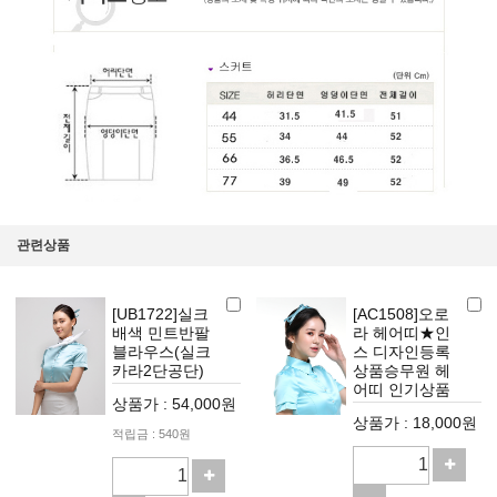
관련상품
[UB1722]실크
[AC1508]오로
배색 민트반팔
라 헤어띠★인
블라우스(실크
스 디자인등록
카라2단공단)
상품승무원 헤
어띠 인기상품
상품가 : 54,000원
상품가 : 18,000원
적립금 : 540원