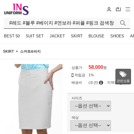
0
BEST 50
SUIT SET
JACKET
SKIRT
BLOUSE
SHOES
A
SKIRT
스커트&바지
58,000
상품가
원
적립금
1%
관련상품
배송비
(조건)
지역별
사이즈
색상