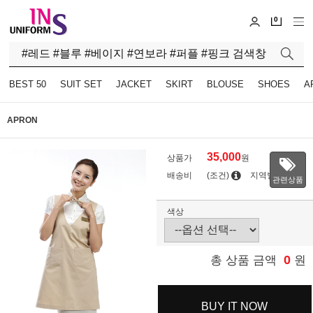
0
BEST 50
SUIT SET
JACKET
SKIRT
BLOUSE
SHOES
A
APRON
35,000
상품가
원
배송비
(조건)
지역별
관련상품
색상
0
총 상품 금액
원
BUY IT NOW