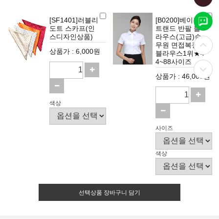
[SF1401]러블리
[B0200]베이직
도트 스카프(인
트랜드 반팔 블
스디자인상품)
라우스(고급)승
무원 면접복장
상품가 : 6,000원
블라우스1위★4
4~88사이즈
상품가 : 46,000원
색상
사이즈
색상
선택상품 장바구니 담기