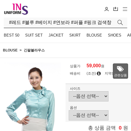
0
BEST 50
SUIT SET
JACKET
SKIRT
BLOUSE
SHOES
A
BLOUSE
긴팔블라우스
59,000
상품가
원
배송비
(조건)
지역별
관련상품
사이즈
옵션
0
총 상품 금액
원