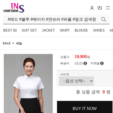
0
BEST 50
SUIT SET
JACKET
SKIRT
BLOUSE
SHOES
A
SALE
세일
19,900
상품가
원
배송비
(조건)
지역별
사이즈
0
총 상품 금액
원
BUY IT NOW