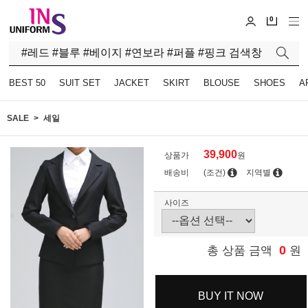
0
BEST 50
SUIT SET
JACKET
SKIRT
BLOUSE
SHOES
A
SALE
세일
39,900
상품가
원
배송비
(조건)
지역별
사이즈
0
총 상품 금액
원
BUY IT NOW