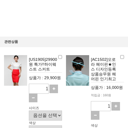
바닐라 스카프(블랙/블루/옐로우)
앞뒤로 2가지의 모양을 동시에 가지고 있는 스카프입니다. 앞은 체크,뒤는 바닐라 모
양의 모양으로
이쁨과 귀여움을 동시에 연출할수있는 베스트 제품입니다. 정장, 원피스, 블라우스등
에 코디하시면 더욱
돋보이게 할수있는 인기아이템입니다. 인스 추천 스카프입니다♡
관련상품
[US1905]29900
[AC1502]오로
원 특가!!하이웨
라 헤이핀★인
스트 스커트
스 디자인등록
상품승무원 헤
상품가 : 29,900원
어핀 인기최고
상품가 : 16,000원
적립금 : 160원
사이즈
색상
색상