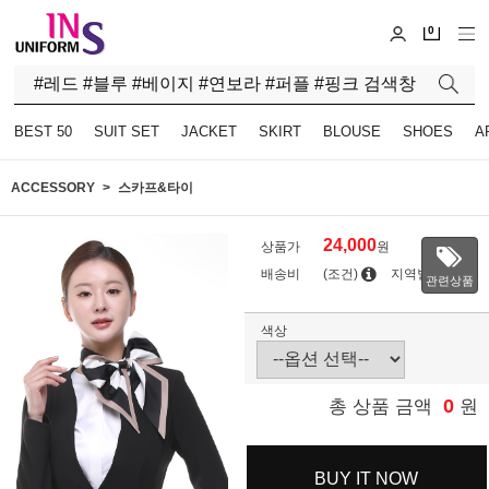
0
BEST 50
SUIT SET
JACKET
SKIRT
BLOUSE
SHOES
A
ACCESSORY
스카프&타이
24,000
상품가
원
배송비
(조건)
지역별
관련상품
색상
0
총 상품 금액
원
BUY IT NOW