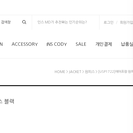
인스 MD가 추천하는 인기순위는?
/
로그인
회원가입
N
ACCESSORY
INS CODY
SALE
개인결제
납품
HOME
>
JACKET
>
원피스
> [USP1722]에어프랑 원
★베스트상품★(벨
스 블랙