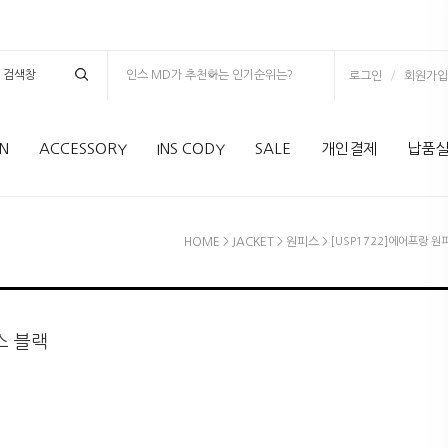
인스 MD가 추천하는 인기순위는?
/
로그인
회원가입
N
ACCESSORY
INS CODY
SALE
개인결제
납품
HOME
>
JACKET
>
원피스
> [USP1722]에어프랑 원
★베스트상품★(벨
스 블랙