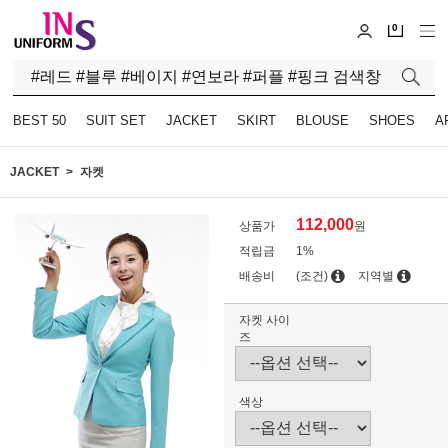
0
BEST 50
SUIT SET
JACKET
SKIRT
BLOUSE
SHOES
A
JACKET
자켓
112,000
상품가
원
적립금
1%
배송비
(조건)
지역별
자켓 사이
즈
색상