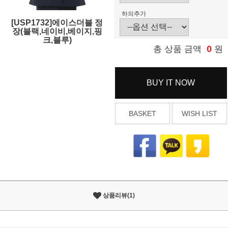
하의추가
[USP1732]에이스더블 정
장(블랙,네이비,베이지,핑
크,블루)
0
총 상품 금액
원
BUY IT NOW
BASKET
WISH LIST
상품리뷰(1)