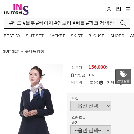
0
BEST 50
SUIT SET
JACKET
SKIRT
BLOUSE
SHOES
A
SUIT SET
유니폼 정장
156,000
상품가
원
적립금
1%
관련상품
배송비
(조건)
지역별
자켓
스커트&
바지