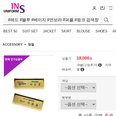
0
BEST 50
SUIT SET
JACKET
SKIRT
BLOUSE
SHOES
A
ACCESSORY
명찰
18,000
상품가
원
개별(고정추가)
지역
배송비
별
색상
뒷부분
0
총 상품 금액
원