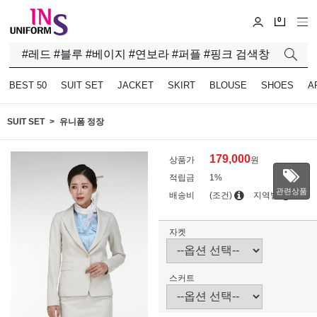
0
BEST 50
SUIT SET
JACKET
SKIRT
BLOUSE
SHOES
A
SUIT SET
유니폼 정장
179,000
상품가
원
적립금
1%
관련상품
배송비
(조건)
지역별
자켓
스커트