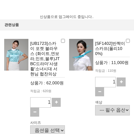
신상품으로 업그레이드 중입니다..
관련상품
[UB1723]스카
[SF1402]반짝이
이 포켓 블라우
스카프(폴리10
스 (화이트,연보
0%)
라,민트,블루)JT
상품가 : 11,000원
BC드라마'사생
활'소녀시대 서
적립금 : 110원
현님 협찬의상
상품가 : 62,000원
적립금 : 620원
색상
사이즈