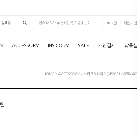
인스 MD가 추천하는 인기순위는?
/
로그인
회원가입
N
ACCESSORY
INS CODY
SALE
개인결제
납품
HOME
>
ACCESSORY
>
스카프&타이
> [SF2021]샬랑드 스
그린