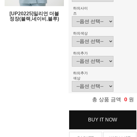
하의사이
[UP20225]밀리언 더블
즈
정장(블랙,네이비,블루)
하의색상
하의추가
하의추가
색상
0
총 상품 금액
원
BUY IT NOW