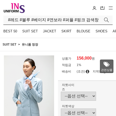
0
BEST 50
SUIT SET
JACKET
SKIRT
BLOUSE
SHOES
A
SUIT SET
유니폼 정장
156,000
상품가
원
적립금
1%
관련상품
배송비
(조건)
지역별
자켓사이
즈
자켓색상