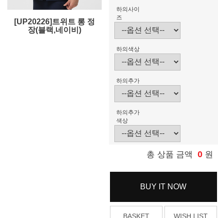
하의사이
즈
[UP20226]트위트 롱 정
장(블랙,네이비)
하의색상
하의추가
하의추가
색상
0
총 상품 금액
원
BUY IT NOW
BASKET
WISH LIST