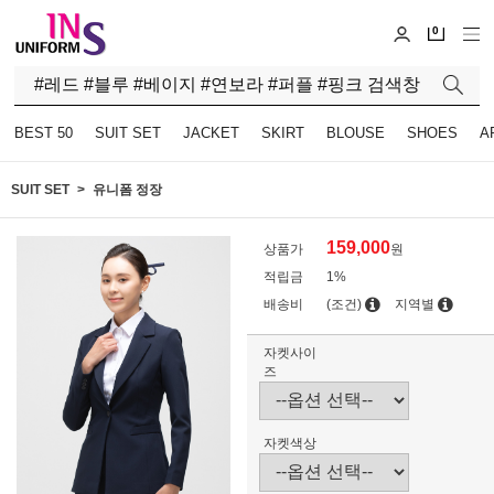
0
BEST 50
SUIT SET
JACKET
SKIRT
BLOUSE
SHOES
A
SUIT SET
유니폼 정장
159,000
상품가
원
적립금
1%
배송비
(조건)
지역별
자켓사이
즈
자켓색상