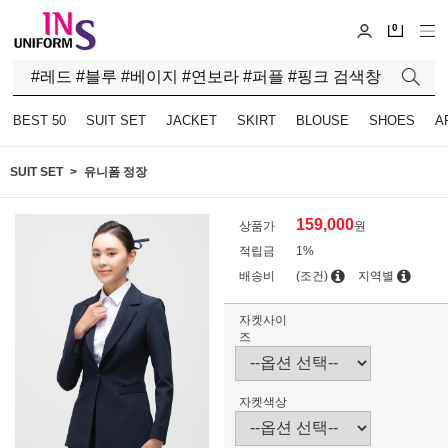
0
BEST 50
SUIT SET
JACKET
SKIRT
BLOUSE
SHOES
A
SUIT SET
유니폼 정장
159,000
상품가
원
적립금
1%
배송비
(조건)
지역별
자켓사이
즈
자켓색상