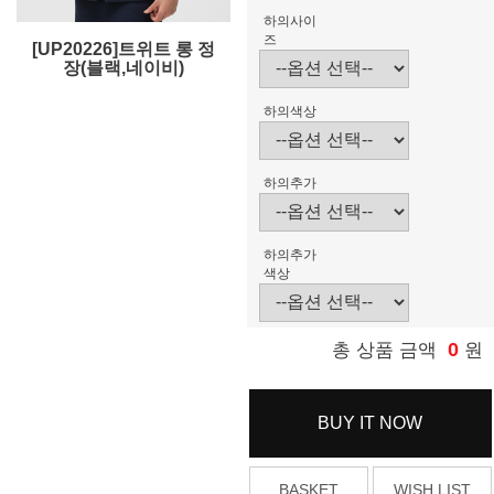
하의사이
즈
[UP20226]트위트 롱 정
장(블랙,네이비)
하의색상
하의추가
하의추가
색상
0
총 상품 금액
원
BUY IT NOW
BASKET
WISH LIST