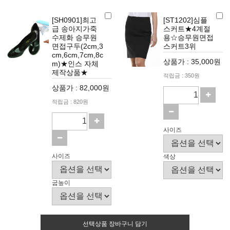
[SH0901]최고
[ST1202]심플
급 송아지가죽
스커트★4계절
수제화 승무원
용☆승무원면접
면접구두(2cm,3
스커트3위
cm,6cm,7cm,8c
상품가 : 35,000원
m)★인스 자체
제작상품★
적립금 : 350원
상품가 : 82,000원
적립금 : 820원
사이즈
사이즈
색상
굽높이
선택상품 장바구니 담기