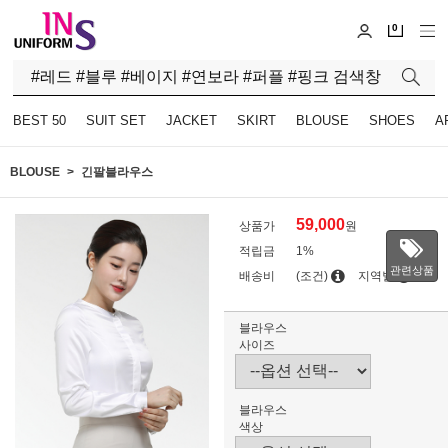
0
BEST 50
SUIT SET
JACKET
SKIRT
BLOUSE
SHOES
A
BLOUSE
긴팔블라우스
59,000
상품가
원
적립금
1%
관련상품
배송비
(조건)
지역별
블라우스
사이즈
블라우스
색상