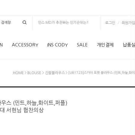
인스 MD가 추천하는 인기순위는?
/
로그인
회원가입
N
ACCESSORY
INS CODY
SALE
개인결제
납품
HOME
>
BLOUSE
>
긴팔블라우스
> [UB1723]스카이 포켓 블라우스 (민트,하늘,화이
JTBC드라마'사생활'소녀시대 서현님
라우스 (민트,하늘,화이트,퍼플)
시대 서현님 협찬의상