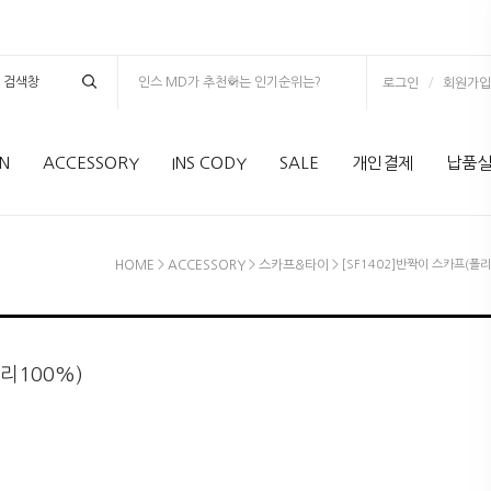
인스 MD가 추천하는 인기순위는?
/
로그인
회원가입
N
ACCESSORY
INS CODY
SALE
개인결제
납품
HOME
>
ACCESSORY
>
스카프&타이
> [SF1402]반짝이 스카프(폴리
폴리100%)