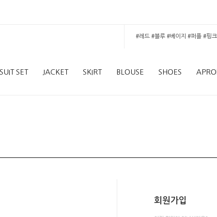
SUIT SET
JACKET
SKIRT
BLOUSE
SHOES
APRO
회원가입