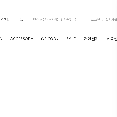
인스 MD가 추천하는 인기순위는?
/
로그인
회원가입
N
ACCESSORY
INS CODY
SALE
개인결제
납품