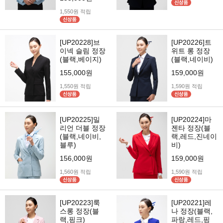
1,550원 적립
[UP20228]브
[UP20226]트
이넥 슬림 정장
위트 롱 정장
(블랙,베이지)
(블랙,네이비)
155,000원
159,000원
1,550원 적립
1,590원 적립
[UP20225]밀
[UP20224]마
리언 더블 정장
젠타 정장(블
(블랙,네이비,
랙,레드,진네이
블루)
비)
156,000원
159,000원
1,560원 적립
1,590원 적립
[UP20223]룩
[UP20221]레
스롱 정장(블
나 정장(블랙,
랙,핑크)
파랑,레드,핑