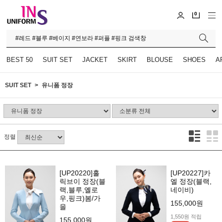
0
BEST 50
SUIT SET
JACKET
SKIRT
BLOUSE
SHOES
A
SUIT SET
유니폼 정장
정렬
[UP20220]홀
[UP20227]카
릭브이 정장(블
엘 정장(블랙,
랙,블루,옐로
네이비)
우,핑크)봄/가
155,000원
을
1,550원 적립
155,000원