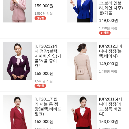
크,보라,연보
159,000원
라,와인,자주)
봄/가을
1,590원 적립
149,000원
1,490원 적립
[UP20222]레
[UP20121]마
더 정장(블랙,
티니 정장(블
네이비,와인)가
랙,베이지)
을/겨울 좋아
149,000원
요!
1,490원 적립
159,000원
1,590원 적립
[UP20117]릴
[UP20116]지
리 더블 롱 정
니아 정장(레
장(블랙,비비드
드,청록,버건
핑크)
디)
153,000원
153,000원