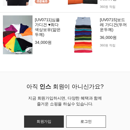
360원 적립
[UV0711]심플
[UV0715]보드
가디건 ♥최다
레 가디건(두꺼
색상보유(얇은
운두께)
두께)
36,000원
34,000원
360원 적립
아직
인스
회원이 아니신가요?
지금 회원가입하시면, 다양한 혜택과 함께
즐거운 쇼핑을 하실수 있습니다.
회원가입
로그인