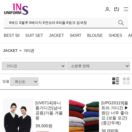
0
BEST 50
SUIT SET
JACKET
SKIRT
BLOUSE
SHOES
A
JACKET
가디건
정렬
[UV0714]유니
[UPG20119]울
폼가디건(남녀
트라 가디건 ▶
공용)가을.겨울
원단 너무 좋아
용
요.(보들 포근)
(중간두께)
39,000원
36,000원