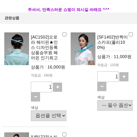
주셔서, 만족스러운 쇼핑이 되시길 바래요 ^^*
관련상품
[AC1502]오로
[SF1402]반짝이
라 헤이핀★인
스카프(폴리10
스 디자인등록
0%)
상품승무원 헤
상품가 : 11,000원
어핀 인기최고
적립금 : 110원
상품가 : 16,000원
적립금 : 160원
색상
색상