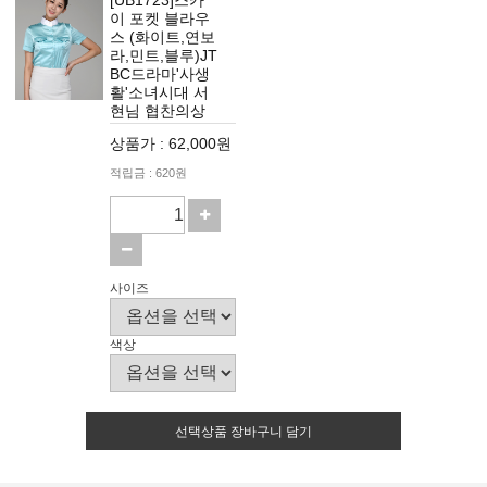
[UB1723]스카
이 포켓 블라우
스 (화이트,연보
라,민트,블루)JT
BC드라마'사생
활'소녀시대 서
현님 협찬의상
상품가 : 62,000원
적립금 : 620원
사이즈
색상
선택상품 장바구니 담기